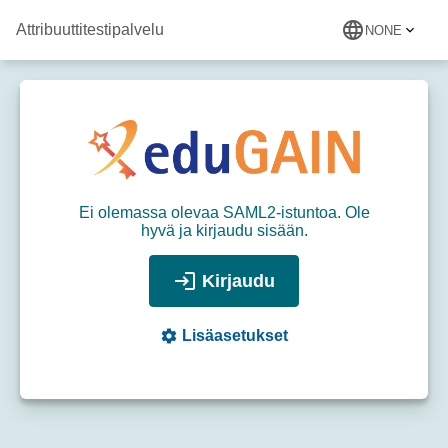
language
Attribuuttitestipalvelu
NONE
Ei olemassa olevaa SAML2-istuntoa. Ole
hyvä ja kirjaudu sisään.
login
Kirjaudu
settings
Lisäasetukset